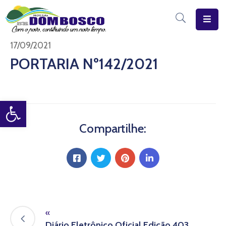
Início
17/09/2021
PORTARIA Nº142/2021
O
Município
Open toolbar
Estrutura
Diário
Compartilhe:
Eletrônico
Transparência
Pública
«
Diário Eletrônico Oficial Edição 403