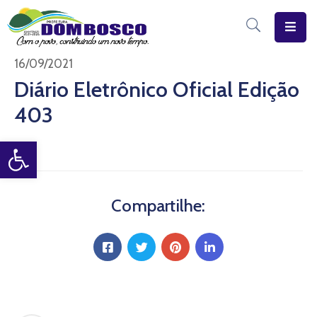
Início
16/09/2021
Diário Eletrônico Oficial Edição
O
403
Município
Open toolbar
Estrutura
Diário
Eletrônico
Compartilhe:
Transparência
Pública