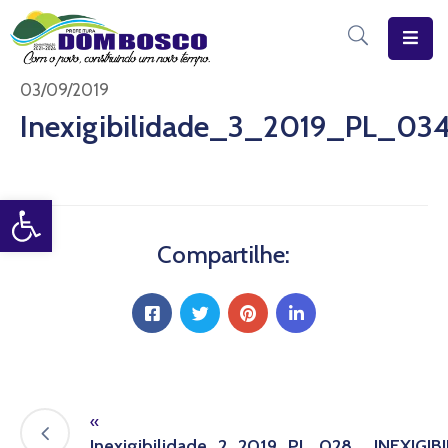
Início
03/09/2019
Inexigibilidade_3_2019_PL
O
Município
Open toolbar
Estrutura
Diário
Compartilhe:
Eletrônico
Transparência
Pública
«
Inexigibilidade_2_2019_PL_028__INEXI