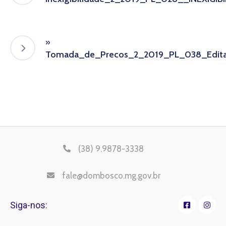
»
Tomada_de_Precos_2_2019_PL_038_Edi
(38) 9.9878-3338
fale@dombosco.mg.gov.br
Siga-nos: