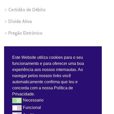
Certidão de Débito
Dívida Ativa
Pregão Eletrônico
Servidor
Este Website utiliza cookies para o seu
funcionamento e para oferecer uma boa
Benefícios do Servidor
experiência aos nossos internautas. Ao
navegar pelos nossos links você
Contra-Cheque
automaticamente confirma que leu e
concorda com a nossa Política de
Convênios do Servidor
Privacidade.
Necessario
Necessario
Webmail
Funcional
Funcional