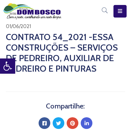
Início
01/06/2021
CONTRATO 54_2021 -ESSA
O
CONSTRUÇÕES – SERVIÇOS
Município
DE PEDREIRO, AUXILIAR DE
Open toolbar
Estrutura
PEDREIRO E PINTURAS
Diário
Eletrônico
Transparência
Pública
Compartilhe: