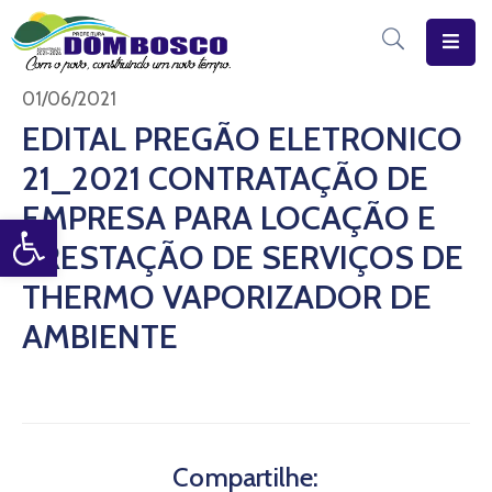
Início
01/06/2021
EDITAL PREGÃO ELETRONICO
O
21_2021 CONTRATAÇÃO DE
Município
EMPRESA PARA LOCAÇÃO E
Open toolbar
Estrutura
PRESTAÇÃO DE SERVIÇOS DE
Diário
THERMO VAPORIZADOR DE
Eletrônico
AMBIENTE
Transparência
Pública
Compartilhe: