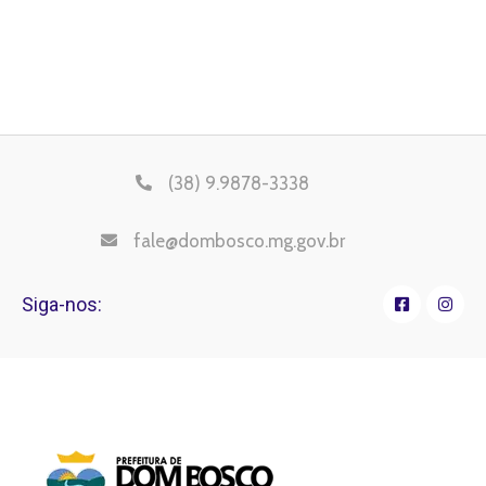
(38) 9.9878-3338
fale@dombosco.mg.gov.br
Siga-nos: