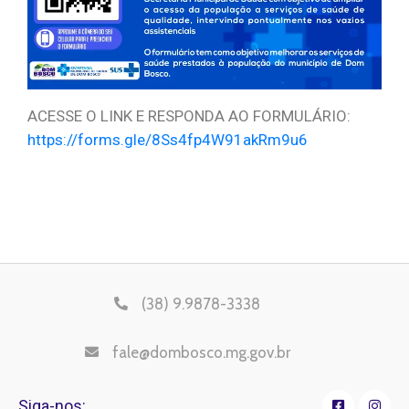
ACESSE O LINK E RESPONDA AO FORMULÁRIO:
https://forms.gle/8Ss4fp4W91akRm9u6
(38) 9.9878-3338
fale@dombosco.mg.gov.br
Siga-nos: