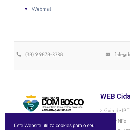
Webmail
(38) 9.9878-3338
fale@d
WEB Cid
Guia de IP
Emitir NFe
Praça Eliane Queiroz da Silva, 25
Este Website utiliza cookies para o seu