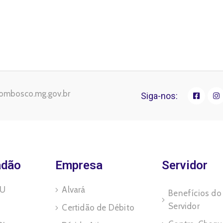
ombosco.mg.gov.br
Siga-nos:
adão
Empresa
Servidor
TU
Alvará
Benefícios do
Servidor
Certidão de Débito