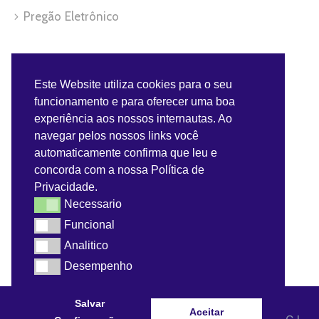
Pregão Eletrônico
Servidor
Este Website utiliza cookies para o seu
funcionamento e para oferecer uma boa
Benefícios do Servidor
experiência aos nossos internautas. Ao
navegar pelos nossos links você
Contra-Cheque
automaticamente confirma que leu e
concorda com a nossa Política de
Convênios do Servidor
Privacidade.
Necessario
Necessario
Webmail
Funcional
Funcional
Analitico
Analitico
Desempenho
Desempenho
Salvar
Aceitar