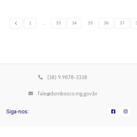
1
…
33
34
35
36
37
(38) 9.9878-3338
fale@dombosco.mg.gov.br
Siga-nos: