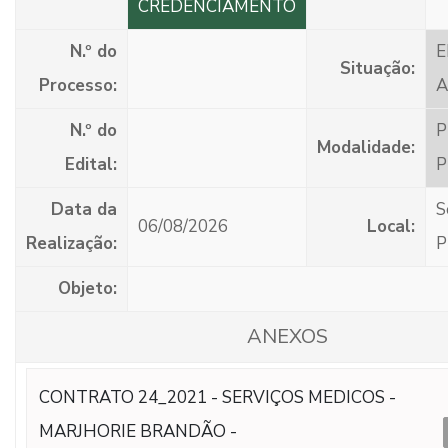
CREDENCIAMENTO
N.º do
Situação:
Processo:
N.º do
P
Modalidade:
Edital:
P
Data da
S
06/08/2026
Local:
Realização:
P
Objeto:
ANEXOS
CONTRATO 24_2021 - SERVIÇOS MEDICOS -
MARJHORIE BRANDÃO -