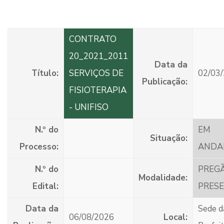
CONTRATO
20_2021_2011
Data da
Título:
SERVIÇOS DE
02/03
Publicação:
FISIOTERAPIA
- UNIFISO
N.º do
EM
Situação:
Processo:
ANDA
N.º do
PREG
Modalidade:
Edital:
PRESE
Data da
Sede d
06/08/2026
Local: