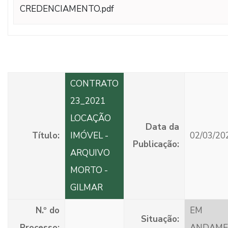
CREDENCIAMENTO.pdf
CONTRATO
23_2021
LOCAÇÃO
Data da
Título:
IMÓVEL -
02/03/20
Publicação:
ARQUIVO
MORTO -
GILMAR
N.º do
EM
Situação:
Processo:
ANDAME