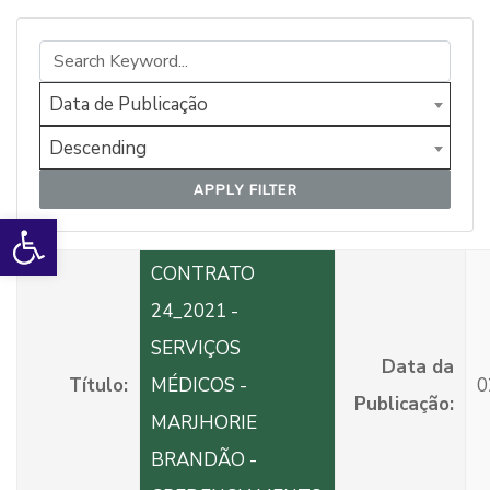
Data de Publicação
Descending
APPLY FILTER
Open toolbar
CONTRATO
24_2021 -
SERVIÇOS
Data da
Título:
MÉDICOS -
0
Publicação:
MARJHORIE
BRANDÃO -