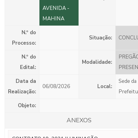
AVENIDA -
MAHINA
N.º do
Situação:
CONCL
Processo:
N.º do
PREGÃ
Modalidade:
Edital:
PRESEN
Data da
Sede da
06/08/2026
Local:
Realização:
Prefeitu
Objeto:
ANEXOS