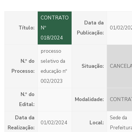
CONTRATO
Data da
Título:
Nº
01/02/20
Publicação:
018/2024
processo
N.º do
seletivo da
Situação:
CANCEL
Processo:
educação nº
002/2023
N.º do
Modalidade:
CONTRA
Edital:
Data da
Sede da
01/02/2024
Local:
Realização:
Prefeitur