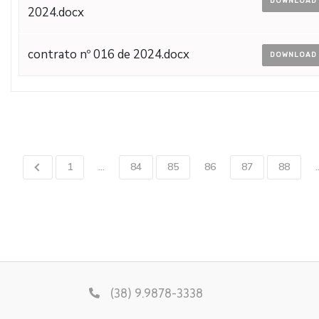
DOWNLOAD
2024.docx
contrato nº 016 de 2024.docx
DOWNLOAD
1
…
84
85
86
87
88
(38) 9.9878-3338