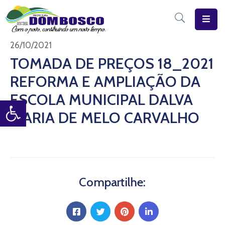
Início
26/10/2021
TOMADA DE PREÇOS 18_2021
O
REFORMA E AMPLIAÇÃO DA
Município
ESCOLA MUNICIPAL DALVA
Open toolbar
Estrutura
MARIA DE MELO CARVALHO
Diário
Eletrônico
Transparência
Pública
Compartilhe: