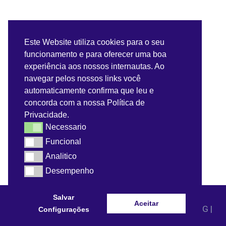
Servidor
Este Website utiliza cookies para o seu
funcionamento e para oferecer uma boa
Benefícios do Servidor
experiência aos nossos internautas. Ao
navegar pelos nossos links você
Contra-Cheque
automaticamente confirma que leu e
concorda com a nossa Política de
Convênios do Servidor
Privacidade.
Necessario
Necessario
Webmail
Funcional
Funcional
Analitico
Analitico
Desempenho
Desempenho
Salvar
Aceitar
© 2021 - Prefeitura Municipal de Dom Bosco - MG |
Configurações
Todos os direitos reservados.