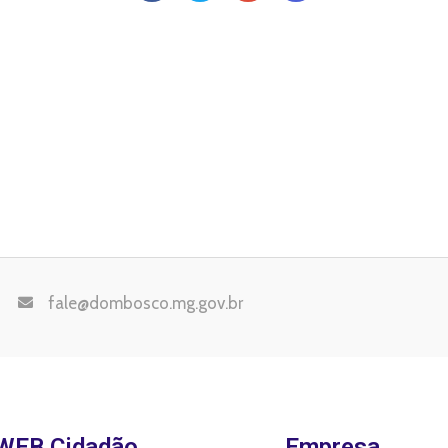
fale@dombosco.mg.gov.br
WEB Cidadão
Empresa