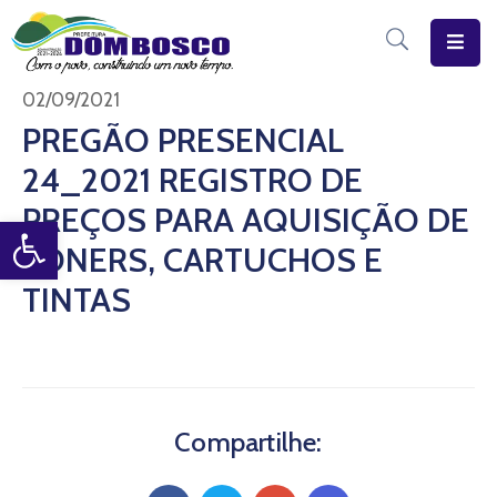
Início
02/09/2021
PREGÃO PRESENCIAL
O
24_2021 REGISTRO DE
Município
PREÇOS PARA AQUISIÇÃO DE
Open toolbar
Estrutura
TONERS, CARTUCHOS E
Diário
TINTAS
Eletrônico
Transparência
Pública
Compartilhe: