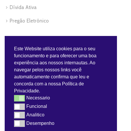
Dívida Ativa
Pregão Eletrônico
Servidor
Este Website utiliza cookies para o seu
funcionamento e para oferecer uma boa
Benefícios do Servidor
experiência aos nossos internautas. Ao
navegar pelos nossos links você
Contra-Cheque
automaticamente confirma que leu e
concorda com a nossa Política de
Convênios do Servidor
Privacidade.
Necessario
Necessario
Webmail
Funcional
Funcional
Analitico
Analitico
Desempenho
Desempenho