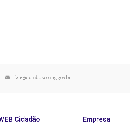
fale@dombosco.mg.gov.br
WEB Cidadão
Empresa