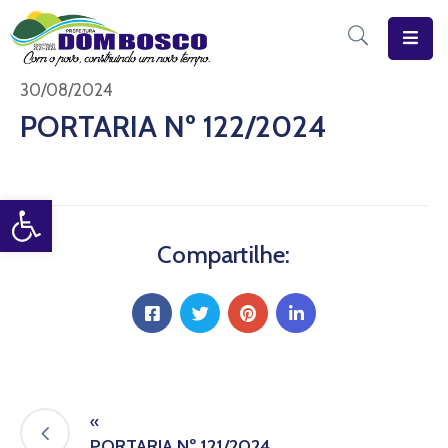
Início
30/08/2024
PORTARIA Nº 122/2024
O
Município
Open toolbar
Estrutura
Diário
Compartilhe:
Eletrônico
Transparência
Pública
«
PORTARIA Nº 121/2024