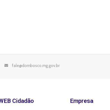
fale@dombosco.mg.gov.br
WEB Cidadão
Empresa