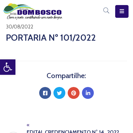
Início
30/08/2022
PORTARIA Nº 101/2022
O
Município
Open toolbar
Estrutura
Diário
Compartilhe:
Eletrônico
Transparência
Pública
«
EDITAL CREDENCIAMENTO N° 14_2022