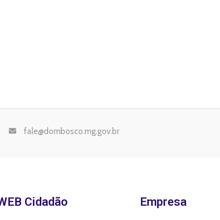
fale@dombosco.mg.gov.br
WEB Cidadão
Empresa