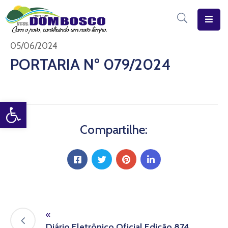
Início
05/06/2024
PORTARIA Nº 079/2024
O
Município
Open toolbar
Estrutura
Diário
Compartilhe:
Eletrônico
Transparência
Pública
«
Diário Eletrônico Oficial Edição 874