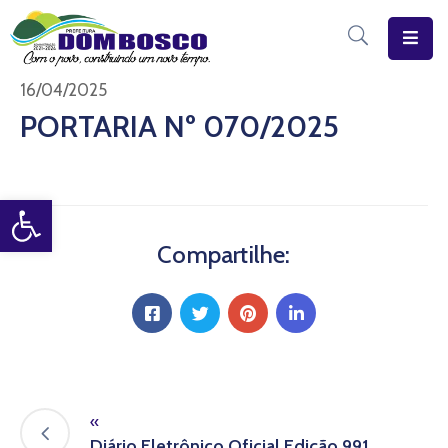
Início
16/04/2025
PORTARIA Nº 070/2025
O
Município
Open toolbar
Estrutura
Diário
Compartilhe:
Eletrônico
Transparência
Pública
«
Diário Eletrônico Oficial Edição 991