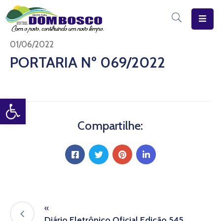
Início
01/06/2022
PORTARIA Nº 069/2022
O
Município
Open toolbar
Estrutura
Diário
Compartilhe:
Eletrônico
Transparência
Pública
«
Diário Eletrônico Oficial Edição 545