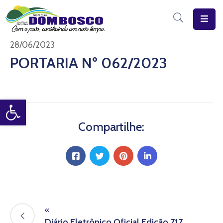
Início
28/06/2023
PORTARIA Nº 062/2023
O
Município
Open toolbar
Estrutura
Diário
Compartilhe:
Eletrônico
Transparência
Pública
«
Diário Eletrônico Oficial Edição 717