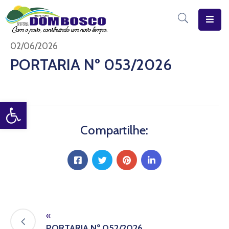
Início
02/06/2026
PORTARIA Nº 053/2026
O
Município
Open toolbar
Estrutura
Diário
Compartilhe:
Eletrônico
Transparência
Pública
«
PORTARIA Nº 052/2026