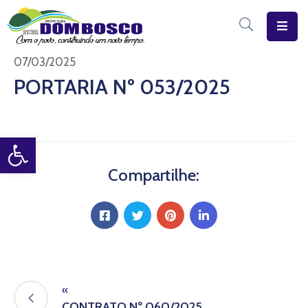
Início
07/03/2025
PORTARIA Nº 053/2025
O
Município
Open toolbar
Estrutura
Diário
Compartilhe:
Eletrônico
Transparência
Pública
«
CONTRATO Nº 060/2025