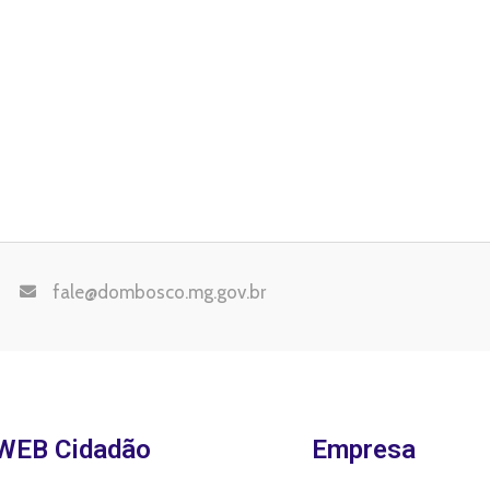
fale@dombosco.mg.gov.br
WEB Cidadão
Empresa