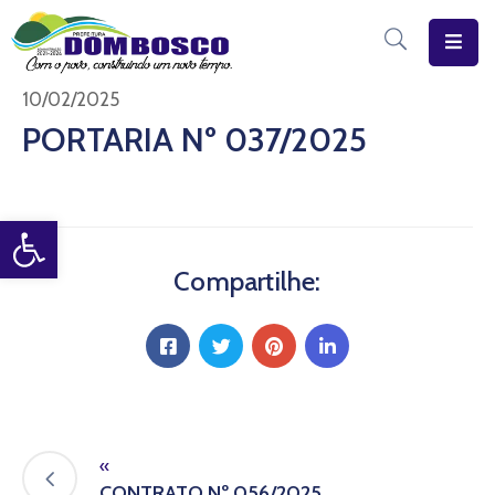
Início
10/02/2025
PORTARIA Nº 037/2025
O
Município
Open toolbar
Estrutura
Diário
Compartilhe:
Eletrônico
Transparência
Pública
«
CONTRATO Nº 056/2025