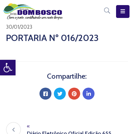
Início
30/01/2023
PORTARIA Nº 016/2023
O
Município
Open toolbar
Estrutura
Diário
Compartilhe:
Eletrônico
Transparência
Pública
«
Diário Eletrônico Oficial Edição 655