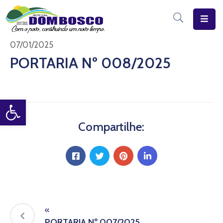
Início
07/01/2025
PORTARIA Nº 008/2025
O
Município
Open toolbar
Estrutura
Diário
Compartilhe:
Eletrônico
Transparência
Pública
«
PORTARIA Nº 007/2025