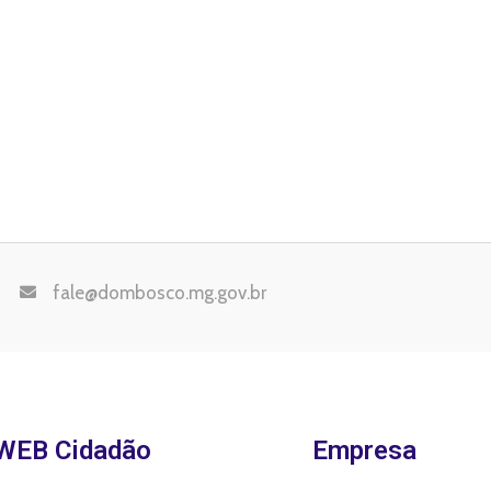
fale@dombosco.mg.gov.br
WEB Cidadão
Empresa