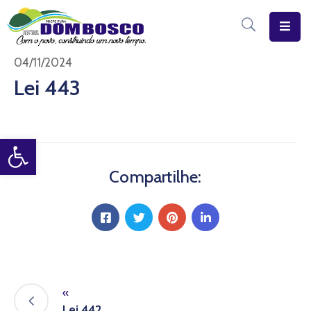
Início
04/11/2024
Lei 443
O
Município
Open toolbar
Estrutura
Diário
Compartilhe:
Eletrônico
Transparência
Pública
«
Lei 442