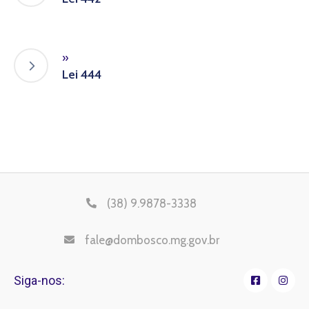
»
Lei 444
(38) 9.9878-3338
fale@dombosco.mg.gov.br
Siga-nos: