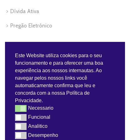
Dívida Ativa
Pregão Eletrônico
Servidor
Este Website utiliza cookies para o seu
funcionamento e para oferecer uma boa
Benefícios do Servidor
experiência aos nossos internautas. Ao
navegar pelos nossos links você
Contra-Cheque
automaticamente confirma que leu e
concorda com a nossa Política de
Convênios do Servidor
Privacidade.
Necessario
Necessario
Webmail
Funcional
Funcional
Analitico
Analitico
Desempenho
Desempenho