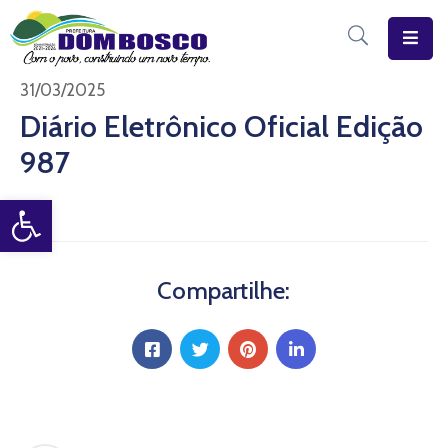
Início
31/03/2025
Diário Eletrônico Oficial Edição
O
987
Município
Open toolbar
Estrutura
Diário
Eletrônico
Compartilhe:
Transparência
Pública