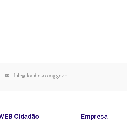
fale@dombosco.mg.gov.br
WEB Cidadão
Empresa