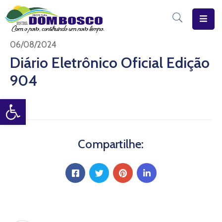
Início
06/08/2024
Diário Eletrônico Oficial Edição
O
904
Município
Open toolbar
Estrutura
Diário
Eletrônico
Compartilhe:
Transparência
Pública