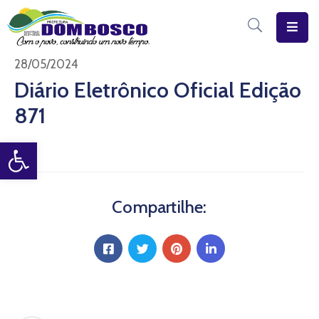
Início
28/05/2024
Diário Eletrônico Oficial Edição
O
871
Município
Open toolbar
Estrutura
Diário
Eletrônico
Compartilhe:
Transparência
Pública