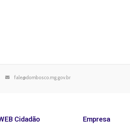
fale@dombosco.mg.gov.br
WEB Cidadão
Empresa