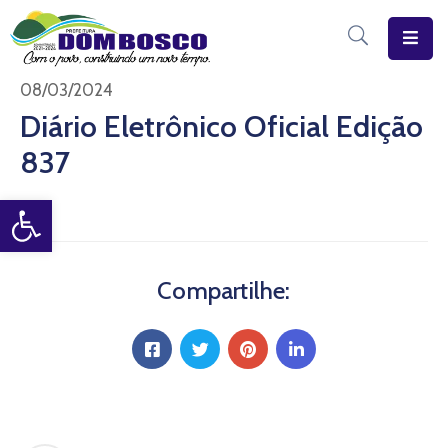
Início
08/03/2024
Diário Eletrônico Oficial Edição
O
837
Município
Open toolbar
Estrutura
Diário
Eletrônico
Compartilhe:
Transparência
Pública