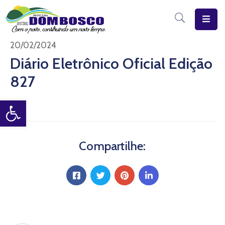
Início
20/02/2024
Diário Eletrônico Oficial Edição
O
827
Município
Open toolbar
Estrutura
Diário
Eletrônico
Compartilhe:
Transparência
Pública