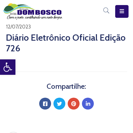
Início
12/07/2023
Diário Eletrônico Oficial Edição
O
726
Município
Open toolbar
Estrutura
Diário
Eletrônico
Compartilhe:
Transparência
Pública