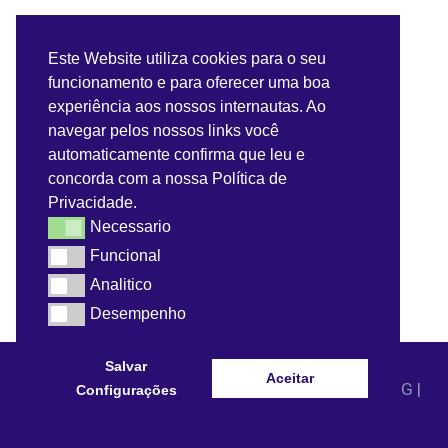
Servidor
Este Website utiliza cookies para o seu
funcionamento e para oferecer uma boa
Benefícios do Servidor
experiência aos nossos internautas. Ao
navegar pelos nossos links você
Contra-Cheque
automaticamente confirma que leu e
concorda com a nossa Política de
Convênios do Servidor
Privacidade.
Necessario
Necessario
Webmail
Funcional
Funcional
Analitico
Analitico
Desempenho
Desempenho
Salvar
Aceitar
© 2021 - Prefeitura Municipal de Dom Bosco - MG |
Configurações
Todos os direitos reservados.