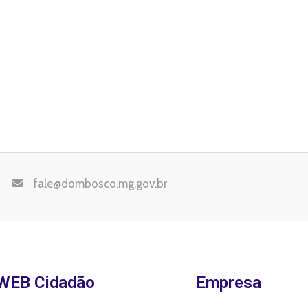
fale@dombosco.mg.gov.br
WEB Cidadão
Empresa