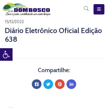
Início
15/12/2022
Diário Eletrônico Oficial Edição
O
638
Município
Open toolbar
Estrutura
Diário
Eletrônico
Compartilhe:
Transparência
Pública