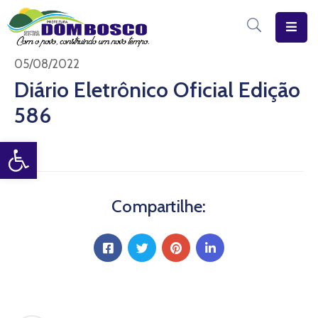
Início
05/08/2022
Diário Eletrônico Oficial Edição
O
586
Município
Open toolbar
Estrutura
Diário
Eletrônico
Compartilhe:
Transparência
Pública