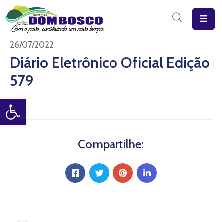
Início
26/07/2022
Diário Eletrônico Oficial Edição
O
579
Município
Open toolbar
Estrutura
Diário
Eletrônico
Compartilhe:
Transparência
Pública