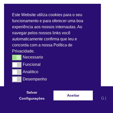
Servidor
Este Website utiliza cookies para o seu
funcionamento e para oferecer uma boa
Benefícios do Servidor
experiência aos nossos internautas. Ao
navegar pelos nossos links você
Contra-Cheque
automaticamente confirma que leu e
concorda com a nossa Política de
Convênios do Servidor
Privacidade.
Necessario
Necessario
Webmail
Funcional
Funcional
Analitico
Analitico
Desempenho
Desempenho
Salvar
Aceitar
© 2021 - Prefeitura Municipal de Dom Bosco - MG |
Configurações
Todos os direitos reservados.