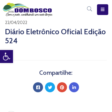
Início
22/04/2022
Diário Eletrônico Oficial Edição
O
524
Município
Open toolbar
Estrutura
Diário
Eletrônico
Compartilhe:
Transparência
Pública