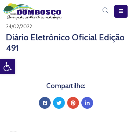
Início
24/02/2022
Diário Eletrônico Oficial Edição
O
491
Município
Open toolbar
Estrutura
Diário
Eletrônico
Compartilhe:
Transparência
Pública