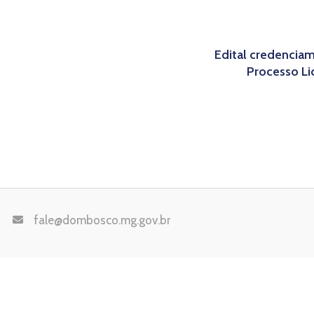
Edital credencia
Processo L
fale@dombosco.mg.gov.br