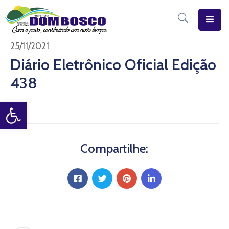
Início
25/11/2021
Diário Eletrônico Oficial Edição
O
438
Município
Open toolbar
Estrutura
Diário
Eletrônico
Compartilhe:
Transparência
Pública