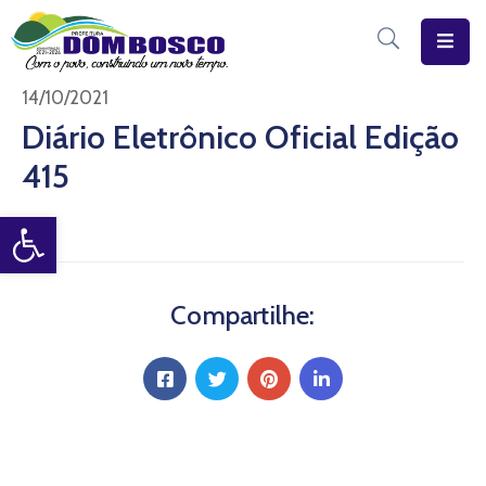
Início
14/10/2021
Diário Eletrônico Oficial Edição
O
415
Município
Open toolbar
Estrutura
Diário
Eletrônico
Compartilhe:
Transparência
Pública