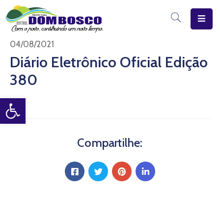
Início
04/08/2021
Diário Eletrônico Oficial Edição
O
380
Município
Open toolbar
Estrutura
Diário
Eletrônico
Compartilhe:
Transparência
Pública