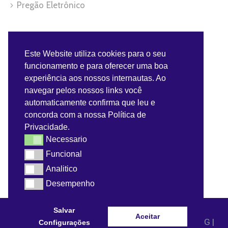
Pregão Eletrônico
Servidor
Este Website utiliza cookies para o seu
funcionamento e para oferecer uma boa
Benefícios do Servidor
experiência aos nossos internautas. Ao
navegar pelos nossos links você
Contra-Cheque
automaticamente confirma que leu e
concorda com a nossa Política de
Convênios do Servidor
Privacidade.
Necessario
Necessario
Webmail
Funcional
Funcional
Analitico
Analitico
Desempenho
Desempenho
Salvar
Aceitar
© 2021 - Prefeitura Municipal de Dom Bosco - MG |
Configurações