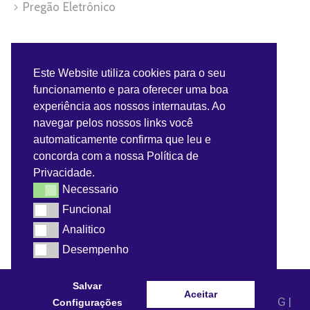
Pregão Eletrônico
Servidor
Este Website utiliza cookies para o seu
funcionamento e para oferecer uma boa
Benefícios do Servidor
experiência aos nossos internautas. Ao
navegar pelos nossos links você
Contra-Cheque
automaticamente confirma que leu e
concorda com a nossa Política de
Convênios do Servidor
Privacidade.
Necessario
Necessario
Webmail
Funcional
Funcional
Analitico
Analitico
Desempenho
Desempenho
Salvar
Aceitar
© 2021 - Prefeitura Municipal de Dom Bosco - MG |
Configurações