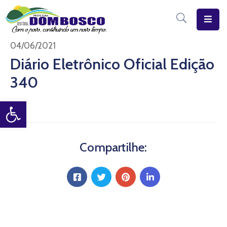
Início
04/06/2021
Diário Eletrônico Oficial Edição
O
340
Município
Open toolbar
Estrutura
Diário
Eletrônico
Compartilhe:
Transparência
Pública